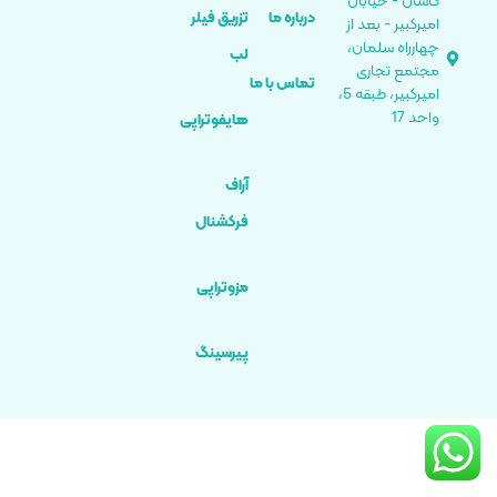
کاشان - خیابان
درباره ما
تزریق فیلر
امیرکبیر - بعد از
چهارراه سلمان،
لب
مجتمع تجاری
تماس با ما
امیرکبیر، طبقه 5،
واحد 17
هایفوتراپی
آراف
فرکشنال
مزوتراپی
پیرسینگ