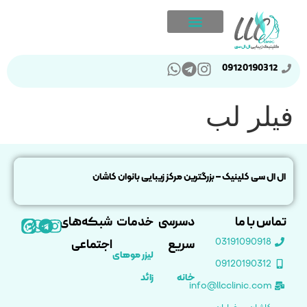
09120190312
فیلر لب
ال ال سی کلینیک – بزرگترین مرکز زیبایی بانوان کاشان
تماس با ما
دسرسی
خدمات
شبکه‌های
03191090918
سریع
اجتماعی
لیزر موهای
09120190312
خانه
زائد
info@llcclinic.com