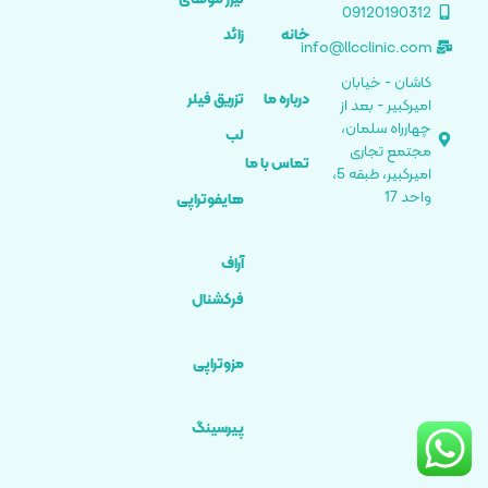
09120190312
خانه
زائد
info@llcclinic.com
کاشان - خیابان
درباره ما
تزریق فیلر
امیرکبیر - بعد از
چهارراه سلمان،
لب
مجتمع تجاری
تماس با ما
امیرکبیر، طبقه 5،
واحد 17
هایفوتراپی
آراف
فرکشنال
مزوتراپی
پیرسینگ