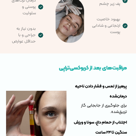
درمان ترک‌های
پف زیر چشم
پوستی و
سلولیت
بهبود خاصیت
ارتجاعی و شادابی
بدون نیاز به
پوست
جراحی و با
حداقل عوارض
مراقبت‌های بعد از کربوکسی‌تراپی
پرهیز از لمس و فشار دادن ناحیه
درمان‌شده
برای جلوگیری از جابجایی گاز
تزریق‌شده.
اجتناب از حمام داغ، سونا و ورزش
سنگین تا ۲۴ ساعت