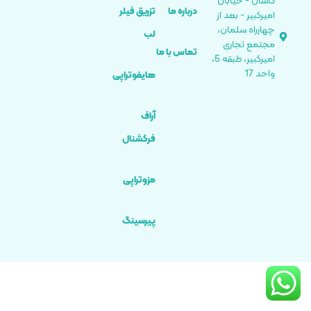
کاشان - خیابان
درباره ما
تزریق فیلر
امیرکبیر - بعد از
چهارراه سلمان،
لب
مجتمع تجاری
تماس با ما
امیرکبیر، طبقه 5،
واحد 17
هایفوتراپی
آراف
فرکشنال
مزوتراپی
پیرسینگ