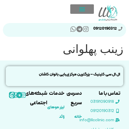
09120190312
زینب پهلوانی
ال ال سی کلینیک – بزرگترین مرکز زیبایی بانوان کاشان
تماس با ما
دسرسی
خدمات
شبکه‌های
03191090918
سریع
اجتماعی
لیزر موهای
09120190312
خانه
زائد
info@llcclinic.com