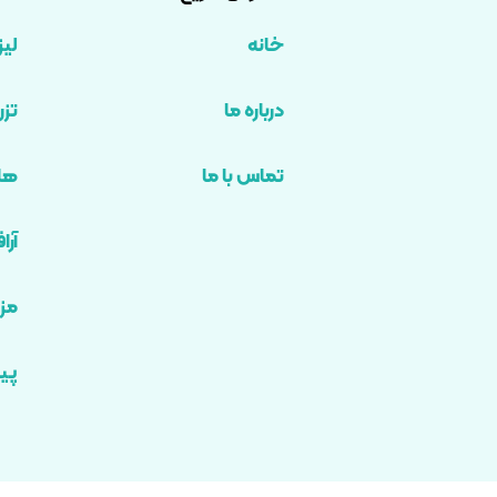
خانه
لیز
درباره ما
تزر
تماس با ما
های
آرا
مزو
پی