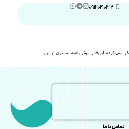
09120190312
ر نمی‌کردم این‌قدر مؤثر باشه. ممنون از تیم
تماس با ما