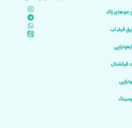
ر موهای زائد
یق فیلر لب
فوتراپی
ف فرکشنال
تراپی
رسینگ