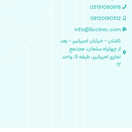
03191090918
09120190312
info@llcclinic.com
کاشان - خیابان امیرکبیر - بعد
از چهارراه سلمان، مجتمع
تجاری امیرکبیر، طبقه 5، واحد
17